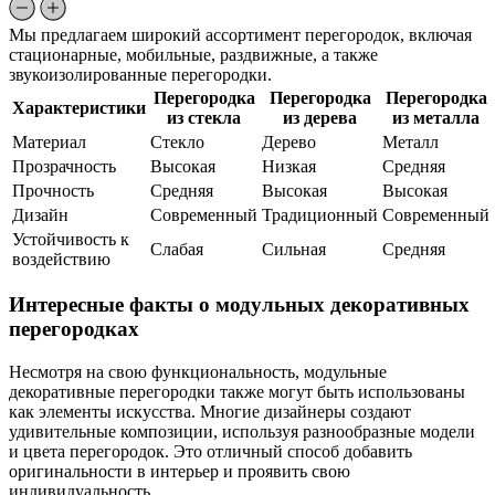
Мы предлагаем широкий ассортимент перегородок, включая
стационарные, мобильные, раздвижные, а также
звукоизолированные перегородки.
Перегородка
Перегородка
Перегородка
Характеристики
из стекла
из дерева
из металла
Материал
Стекло
Дерево
Металл
Прозрачность
Высокая
Низкая
Средняя
Прочность
Средняя
Высокая
Высокая
Дизайн
Современный
Традиционный
Современный
Устойчивость к
Слабая
Сильная
Средняя
воздействию
Интересные факты о модульных декоративных
перегородках
Несмотря на свою функциональность, модульные
декоративные перегородки также могут быть использованы
как элементы искусства. Многие дизайнеры создают
удивительные композиции, используя разнообразные модели
и цвета перегородок. Это отличный способ добавить
оригинальности в интерьер и проявить свою
индивидуальность.