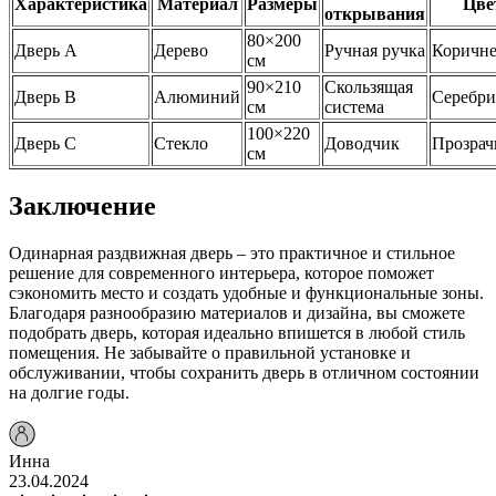
Характеристика
Материал
Размеры
Цве
открывания
80×200
Дверь А
Дерево
Ручная ручка
Коричн
см
90×210
Скользящая
Дверь B
Алюминий
Серебр
см
система
100×220
Дверь C
Стекло
Доводчик
Прозра
см
Заключение
Одинарная раздвижная дверь – это практичное и стильное
решение для современного интерьера, которое поможет
сэкономить место и создать удобные и функциональные зоны.
Благодаря разнообразию материалов и дизайна, вы сможете
подобрать дверь, которая идеально впишется в любой стиль
помещения. Не забывайте о правильной установке и
обслуживании, чтобы сохранить дверь в отличном состоянии
на долгие годы.
Инна
23.04.2024