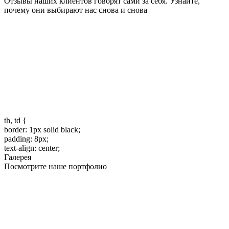
Отзывы наших клиентов говорят сами за себя. Узнайте,
почему они выбирают нас снова и снова
th, td {
border: 1px solid black;
padding: 8px;
text-align: center;
Галерея
Посмотрите наше портфолио