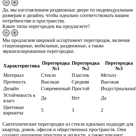
Да, мы изготавливаем раздвижные двери по индивидуальным
размерам и дизайну, чтобы идеально соответствовать вашим
потребностям и пространству.
Какие типы перегородок вы предлагаете?
Мы предлагаем широкий ассортимент перегородок, включая
стационарные, мобильные, раздвижные, а также
звукоизолированные перегородки.
Перегородка
Перегородка
Перегородка
Характеристика
№1
№2
№3
Материал
Стекло
Пластик
Металл
Прочность
Высокая
Средняя
Высокая
Дизайн
Современный
Простой
Индустриальны
Устойчивость к
Да
Нет
Да
влаге
Цветовые
5
3
2
варианты
Сантехнические перегородки из стекла идеально подходят для
квартир, домов, офисов и общественных пространств. Они
создают ощущение простора и легкости, а также придают