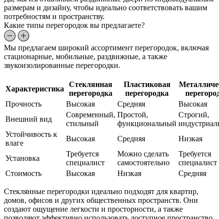
размерам и дизайну, чтобы идеально соответствовать вашим
потребностям и пространству.
Какие типы перегородок вы предлагаете?
Мы предлагаем широкий ассортимент перегородок, включая
стационарные, мобильные, раздвижные, а также
звукоизолированные перегородки.
Стеклянная
Пластиковая
Металличе
Характеристика
перегородка
перегородка
перегоро
Прочность
Высокая
Средняя
Высокая
Современный,
Простой,
Строгий,
Внешний вид
стильный
функциональный
индустриал
Устойчивость к
Высокая
Средняя
Низкая
влаге
Требуется
Можно сделать
Требуется
Установка
специалист
самостоятельно
специалист
Стоимость
Высокая
Низкая
Средняя
Стеклянные перегородки идеально подходят для квартир,
домов, офисов и других общественных пространств. Они
создают ощущение легкости и просторности, а также
позволяют эффективно использовать доступное пространство.