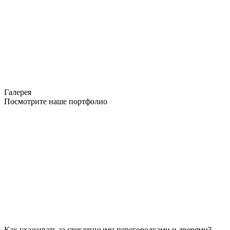
Галерея
Посмотрите наше портфолио
Как ухаживать за стеклянными перегородками и дверями?