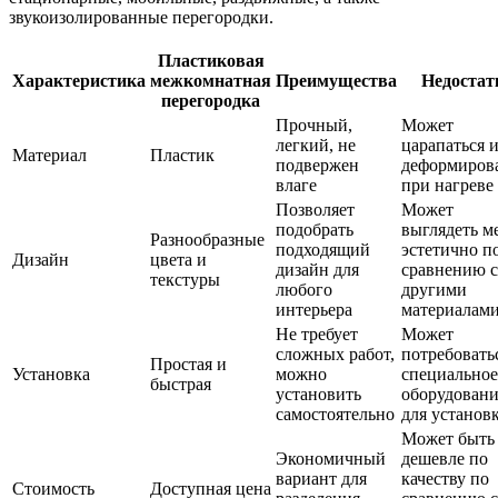
звукоизолированные перегородки.
Пластиковая
Характеристика
межкомнатная
Преимущества
Недостат
перегородка
Прочный,
Может
легкий, не
царапаться 
Материал
Пластик
подвержен
деформиров
влаге
при нагреве
Позволяет
Может
подобрать
выглядеть м
Разнообразные
подходящий
эстетично п
Дизайн
цвета и
дизайн для
сравнению с
текстуры
любого
другими
интерьера
материалам
Не требует
Может
сложных работ,
потребовать
Простая и
Установка
можно
специальное
быстрая
установить
оборудован
самостоятельно
для установ
Может быть
Экономичный
дешевле по
вариант для
качеству по
Стоимость
Доступная цена