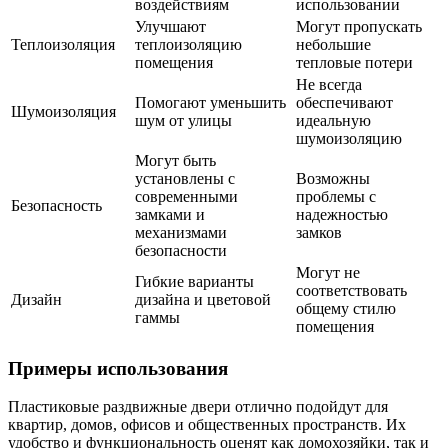
воздействиям
использовании
Улучшают
Могут пропускать
Теплоизоляция
теплоизоляцию
небольшие
помещения
тепловые потери
Не всегда
Помогают уменьшить
обеспечивают
Шумоизоляция
шум от улицы
идеальную
шумоизоляцию
Могут быть
установлены с
Возможны
современными
проблемы с
Безопасность
замками и
надежностью
механизмами
замков
безопасности
Могут не
Гибкие варианты
соответствовать
Дизайн
дизайна и цветовой
общему стилю
гаммы
помещения
Примеры использования
Пластиковые раздвижные двери отлично подойдут для
квартир, домов, офисов и общественных пространств. Их
удобство и функциональность оценят как домохозяйки, так и