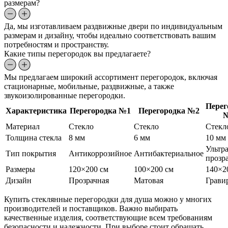
размерам?
Да, мы изготавливаем раздвижные двери по индивидуальным
размерам и дизайну, чтобы идеально соответствовать вашим
потребностям и пространству.
Какие типы перегородок вы предлагаете?
Мы предлагаем широкий ассортимент перегородок, включая
стационарные, мобильные, раздвижные, а также
звукоизолированные перегородки.
Перег
Характеристика
Перегородка №1
Перегородка №2
Материал
Стекло
Стекло
Стекл
Толщина стекла
8 мм
6 мм
10 мм
Ультра
Тип покрытия
Антикоррозийное
Антибактериальное
прозр
Размеры
120×200 см
100×200 см
140×2
Дизайн
Прозрачная
Матовая
Грави
Купить стеклянные перегородки для душа можно у многих
производителей и поставщиков. Важно выбирать
качественные изделия, соответствующие всем требованиям
безопасности и надежности. При выборе стоит обращать