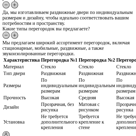
Да, мы изготавливаем раздвижные двери по индивидуальным
размерам и дизайну, чтобы идеально соответствовать вашим
потребностям и пространству.
Какие типы перегородок вы предлагаете?
Мы предлагаем широкий ассортимент перегородок, включая
стационарные, мобильные, раздвижные, а также
звукоизолированные перегородки.
Характеристика
Перегородка №1
Перегородка №2
Перегор
Материал
Стекло
Стекло
Стекло
Тип двери
Раздвижная
Раздвижная
Раздвижн
По
По
По
Размеры
индивидуальным
индивидуальным
индивид
размерам
размерам
размерам
Прочность
Высокая
Средняя
Высокая
Прозрачная, без
Матовая с
Прозрачна
Дизайн
рисунка
рисунком
рисунка
Не требуется
Требуется
Не требу
Установка
дополнительного
крепление к
дополнит
крепления
стене
креплени