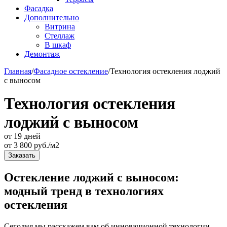
Фасадка
Дополнительно
Витрина
Стеллаж
В шкаф
Демонтаж
Главная
/
Фасадное остекление
/
Технология остекления лоджий
с выносом
Технология остекления
лоджий с выносом
от 19 дней
от
3 800
руб./м2
Заказать
Остекление лоджий с выносом:
модный тренд в технологиях
остекления
Сегодня мы расскажем вам об инновационной технологии