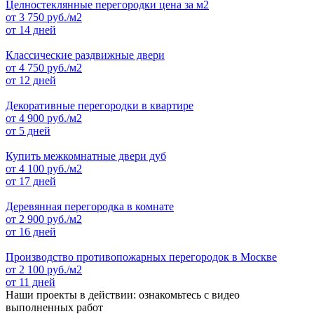
Целностеклянные перегородки цена за м2
от
3 750
руб./м2
от 14 дней
Классические раздвижные двери
от
4 750
руб./м2
от 12 дней
Декоративные перегородки в квартире
от
4 900
руб./м2
от 5 дней
Купить межкомнатные двери дуб
от
4 100
руб./м2
от 17 дней
Деревянная перегородка в комнате
от
2 900
руб./м2
от 16 дней
Производство противопожарных перегородок в Москве
от
2 100
руб./м2
от 11 дней
Наши проекты в действии: ознакомьтесь с видео
выполненных работ