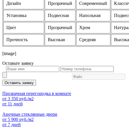
Дизайн
Прозрачный
Современный
Класси
Установка
Подвесная
Напольная
Подвес
Цвет
Прозрачный
Хром
Натура
Прочность
Высокая
Средняя
Высока
[image]
Оставьте
заявку
Оставить заявку
Прозрачная перегородка в комнате
от
3 350
руб./м2
от 11 дней
Арочные стеклянные двери
от
5 900
руб./м2
от 7 дней