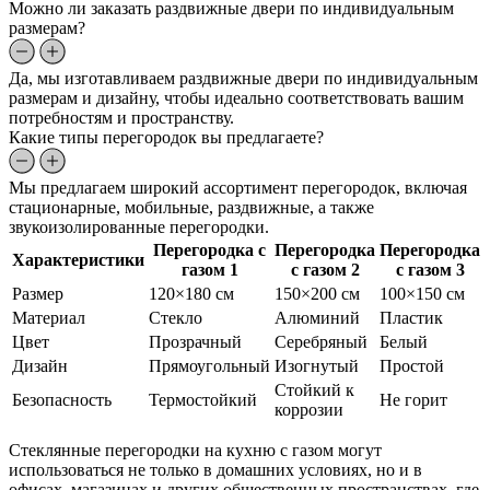
Можно ли заказать раздвижные двери по индивидуальным
размерам?
Да, мы изготавливаем раздвижные двери по индивидуальным
размерам и дизайну, чтобы идеально соответствовать вашим
потребностям и пространству.
Какие типы перегородок вы предлагаете?
Мы предлагаем широкий ассортимент перегородок, включая
стационарные, мобильные, раздвижные, а также
звукоизолированные перегородки.
Перегородка с
Перегородка
Перегородка
Характеристики
газом 1
с газом 2
с газом 3
Размер
120×180 см
150×200 см
100×150 см
Материал
Стекло
Алюминий
Пластик
Цвет
Прозрачный
Серебряный
Белый
Дизайн
Прямоугольный
Изогнутый
Простой
Стойкий к
Безопасность
Термостойкий
Не горит
коррозии
Стеклянные перегородки на кухню с газом могут
использоваться не только в домашних условиях, но и в
офисах, магазинах и других общественных пространствах, где