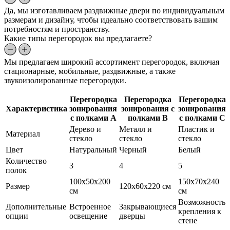
Да, мы изготавливаем раздвижные двери по индивидуальным
размерам и дизайну, чтобы идеально соответствовать вашим
потребностям и пространству.
Какие типы перегородок вы предлагаете?
Мы предлагаем широкий ассортимент перегородок, включая
стационарные, мобильные, раздвижные, а также
звукоизолированные перегородки.
Перегородка
Перегородка
Перегородка
Характеристика
зонирования
зонирования с
зонирования
с полками A
полками B
с полками C
Дерево и
Металл и
Пластик и
Материал
стекло
стекло
стекло
Цвет
Натуральный
Черный
Белый
Количество
3
4
5
полок
100x50x200
150x70x240
Размер
120x60x220 см
см
см
Возможность
Дополнительные
Встроенное
Закрывающиеся
крепления к
опции
освещение
дверцы
стене