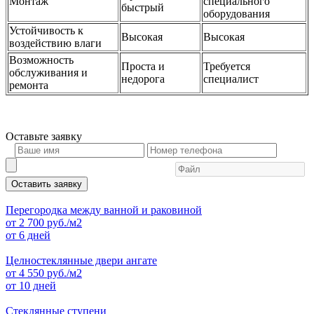
Монтаж
специального
быстрый
оборудования
Устойчивость к
Высокая
Высокая
воздействию влаги
Возможность
Проста и
Требуется
обслуживания и
недорога
специалист
ремонта
Оставьте
заявку
Оставить заявку
Перегородка между ванной и раковиной
от
2 700
руб./м2
от 6 дней
Целностеклянные двери ангате
от
4 550
руб./м2
от 10 дней
Стеклянные ступени