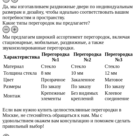
Да, мы изготавливаем раздвижные двери по индивидуальным
размерам и дизайну, чтобы идеально соответствовать вашим
потребностям и пространству.
Какие типы перегородок вы предлагаете?
Мы предлагаем широкий ассортимент перегородок, включая
стационарные, мобильные, раздвижные, а также
звукоизолированные перегородки.
Перегородка
Перегородка
Перегородка
Характеристика
№1
№2
№3
Материал
Стекло
Стекло
Стекло
Толщина стекла
8 мм
10 мм
12 мм
Цвет
Прозрачное
Закаленное
Матовое
Размеры
По заказу
По заказу
По заказу
Крепежные
Без видимых
Клеевое
Монтаж
элементы
креплений
соединение
Если вам нужно купить целностеклянные перегородки в
Москве, не стесняйтесь обращаться к нам. Мы с
удовольствием окажем вам консультацию и поможем сделать
правильный выбор!