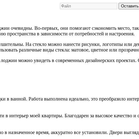
Оставить
жии очевидны. Во-первых, они помогают сэкономить место, так 
ию пространства в зависимости от потребностей и настроения.
шительны. На стекло можно нанести рисунки, логотипы или дек
ьзовать различные виды стекла: матовое, цветное или прозрачно
оджии можно увидеть в современных дизайнерских проектах. О
и в ванной. Работа выполнена идеально, это преобразило интер
 в интерьер моей квартиры. Благодарен за высокое качество и 
о в назначенное время, аккуратно все установили. Двери выгляд