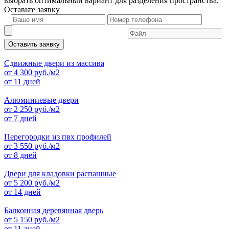
выбрать оптимальный вариант для разделения пространства.
Оставьте
заявку
Оставить заявку
Сдвижные двери из массива
от
4 300
руб./м2
от 11 дней
Алюминиевые двери
от
2 250
руб./м2
от 7 дней
Перегородки из пвх профилей
от
3 550
руб./м2
от 8 дней
Двери для кладовки распашные
от
5 200
руб./м2
от 14 дней
Балконная деревянная дверь
от
5 150
руб./м2
от 11 дней