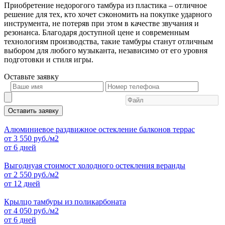
Приобретение недорогого тамбура из пластика – отличное
решение для тех, кто хочет сэкономить на покупке ударного
инструмента, не потеряв при этом в качестве звучания и
резонанса. Благодаря доступной цене и современным
технологиям производства, такие тамбуры станут отличным
выбором для любого музыканта, независимо от его уровня
подготовки и стиля игры.
Оставьте
заявку
Оставить заявку
Алюминиевое раздвижное остекление балконов террас
от
3 550
руб./м2
от 6 дней
Выгоднуая стоимост холодного остекления веранды
от
2 550
руб./м2
от 12 дней
Крылцо тамбуры из поликарбоната
от
4 050
руб./м2
от 6 дней