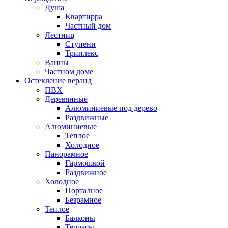
Душа
Квартирра
Частный дом
Лестниц
Ступени
Триплекс
Ванны
Частном доме
Остекление веранд
ПВХ
Деревянные
Алюминиевые под дерево
Раздвижные
Алюминиевые
Теплое
Холодное
Панорамное
Гармошкой
Раздвижное
Холодное
Порталное
Безрамное
Теплое
Балконы
Террасы